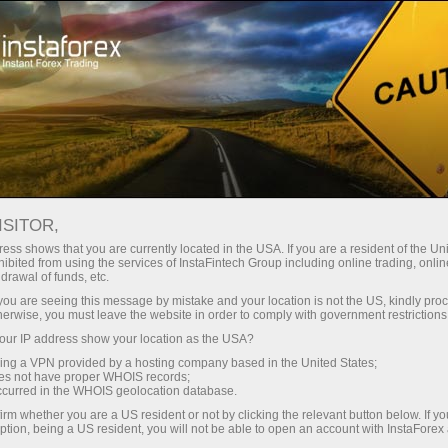
Campanhas
Eventos
ISITOR,
Projetos promocionais
ess shows that you are currently located in the USA. If you are a resident of the Uni
ibited from using the services of InstaFintech Group including online trading, online
InstaForex
drawal of funds, etc.
k you are seeing this message by mistake and your location is not the US, kindly pro
herwise, you must leave the website in order to comply with government restrictions
Nesta seção, você pode ver vários materiais
ur IP address show your location as the USA?
promocionais da Companhia InstaForex que
sing a VPN provided by a hosting company based in the United States;
são de interesse do cliente, e fornecemos mais
oes not have proper WHOIS records;
informações sobre a atividade da InstaForex,
occurred in the WHOIS geolocation database.
apresentamos mais informações sobre projetos
irm whether you are a US resident or not by clicking the relevant button below. If y
ption, being a US resident, you will not be able to open an account with InstaForex
da companhia e convidamos para participar em