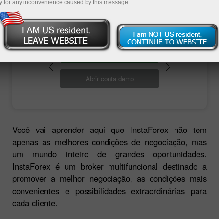
várias campanhas e concursos.
y for any inconvenience caused by this message.
Abrir conta de negociação
Abrir conta demo
Você vai aprender aqui que InstaForex não tem
apenas as melhores condições de negociação, mas
um mundo inteiro de grandes oportunidades.
InstaForex é um broker multifuncional destinado a
promover a melhor negociação, as condições mais
convenientes e possibilidades extraordinárias para
cada cliente.