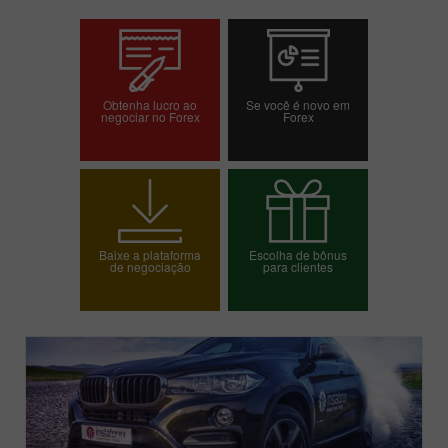
Obtenha lucro ao
Se você é novo em
negociar no Forex
Forex
Abrir conta de
Abrir conta demo
negociação
Baixe a plataforma
Escolha de bônus
de negociação
para clientes
Escolha o seu bônus