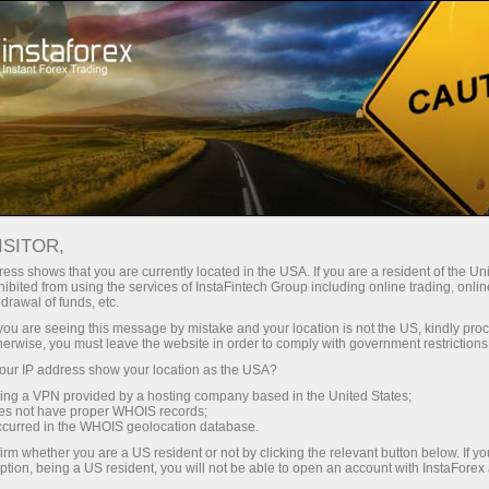
छोटे
स्प्रेड — बड़ा मुनाफा
ISITOR,
ess shows that you are currently located in the USA. If you are a resident of the Uni
हर डिपॉजिट पर
ibited from using the services of InstaFintech Group including online trading, online
InstaForex के साथ आपको वास्तविक
drawal of funds, etc.
प्रतिस्पर्धी अवसर मिलते हैं: 1:5000 तक
30% बोनस
k you are seeing this message by mistake and your location is not the US, kindly pro
लीवरेज, मार्केट में बेहतरीन स्प्रेड्स और
herwise, you must leave the website in order to comply with government restrictions
कमीशन, और स्टॉक्स व इंडेक्स ट्रेडिंग के लिए
ur IP address show your location as the USA?
ट्रेडिंग में
फायदेमंद शर्तें।
sing a VPN provided by a hosting company based in the United States;
oes not have proper WHOIS records;
और हाईवे पर गति
occurred in the WHOIS geolocation database.
irm whether you are a US resident or not by clicking the relevant button below. If y
ption, being a US resident, you will not be able to open an account with InstaForex
हमने एक ऐसा बोनस सिस्टम विकसित किया है
आपका निजी उपहार जैकपॉट