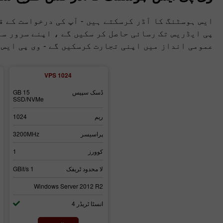
ایس ہوسٹنگ کا آڈر کرسکتے ہیں - آپ کی درخواست کے ق
پی ایڈریس تک رسائی حاصل کر سکیں گے ، اپنے سرور س
عمومی انداز میں اپنی تجارت کرسکیں گے - وی پی ایس 
VPS 1024
ڈسک سپیس
15 GB
SSD/NVMe
ریم
1024
پراسیسر
3200MHz
کوورز
1
لا محدود ٹریفک
1 GBit/s
Windows Server 2012 R2
انسٹا ٹریڈر 4