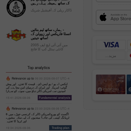
کے ساتھ ہمیشہ پہلے رہیں
ڈاکار ریلی کے آفیشیل شریک
ہمارے ساتھ ٹیم بنائیں -
انسٹا فاریکس اور زوولن کے
ساتھ جیتیں!
2005 میں آئی آئی ایچ ایف
کانٹی نینٹل کپ کا فاتح
مزید...
Top analytics
کلب
Relevance up to
06:00 2026-08-07 UTC--4
بونس
ایکس اے یو / یو ایس ڈی۔ قیمت کا تجزیہ اور پیش
گوئی: امریکہ اور ایران کے درمیان امن معاہدے کی
امیدوں سے امریکی ڈالر دباؤ میں، سونے کو سہارا
15:41 2026-08-06
Fundamental analysis
Relevance up to
23:00 2026-08-06 UTC--4
6 اگست کو یورو/امریکی ڈالر کے کرنسی جوڑے میں
ٹریڈنگ کیسے کی جائے؟ مبتدیوں کے لیے سادہ مشورے
اور ٹریڈ کا تجزیہ
19:34 2026-08-06
Trading plan