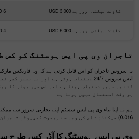
اکاؤنٹ بیلنس اوور ہے USD 3,000
D 6
اکاؤنٹ بیلنس اوور ہے USD 5,000
D 4
تاجران وی پی ایس ہوسٹنگ کو کس ط
یہ سروس تاجران کو اس قابل کرتی ہے کہ وہ فاریکس مارکیٹ 
ایس سروس 24/7 دستیاب ہوتی ہے اور یہ بغی
لئے یہ سرور دستیاب ہوتا ہے اور اس میں بجلی کا بیک
ہر وقت استعمال نہیں ہوتا ہے
0.016) سیکنڈز - اس کی وجہ سے ریموٹ کمپیوٹر تاجران کی درخواست پر فوری عمل در آمد کرتا ہے
وی پی ایس ہوسٹنگ کا آڈر کس طرح سے