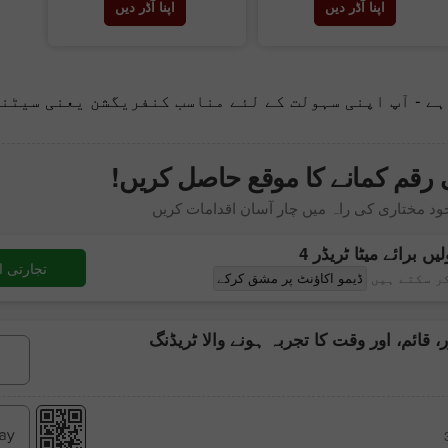
اپنا آڈر دیں
اپنا آڈر دیں
ہے - آپ اپنی سہولت کے لئے مناسب کنفریگشن یعنی سیٹن
رقم کمانے کا موقع حاصل کریں!
خود مختاری کی راہ میں چار آسان اقدامات کریں
لیں برائے
میٹا ٹریڈر 4
تجارتی ا
ر سکتے ہیں
ڈیمو اکاؤنٹ پر مشق کرکے
، قائم، اور وقت کا تجربہ ہونے والا ٹریڈنگ