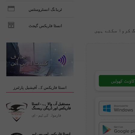
ٹریڈنگ انسٹرومنٹس
انسٹا فاریکس گیجٹ
گ کروا سکتے ہیں
صارف
کیبنٹ اے پی آئی
کاؤنٹ کھولیں
انسٹا فاریکس کے آفیشیل پارٹنرز
مستقبل آنے والا ہے - انسٹا
فاریکس اور ڈریگن ریسنگ
فارمولہ کی ٹیم - ای
انسٹا فاریکس لوپریس ٹیم