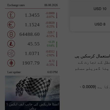
USD 10
USD 8
 استعمال کرسکیں پی
تعطل کے تجارت کے
اپنا گھریلو سسٹم
ہم نے اپنا نیاء وی پی ایس سسٹم اپنے تجارتی سرور سے ممکنہ حد تک قریب لگایا ہے جس میں پنگ ریٹ صرف 9-16 ایم ایس کا ہے (0.0009 -
انسٹا فاریکس کی جانب ایف ایکس 1
ریلی