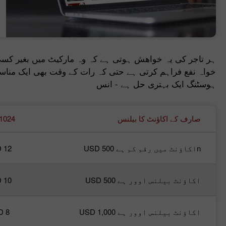
ہر تاجر کی یہ خواھش ہوتی ہے کہ وہ مارکیٹ میں بغیر کسی 
خواہ نفع فراہم کرتی ہے حتی کہ رات کے وقت بھی ایک مناسب 
ہوسٹنگ ایک بہتری حل ہے - انس
صارف کے اکاؤنٹ کا بیلنس
1024
nاکاؤنٹ میں رقم کم ہے USD 500
 12
اکاؤنٹ بیلنس اوور ہے USD 500
 10
اکاؤنٹ بیلنس اوور ہے USD 1,000
D 8