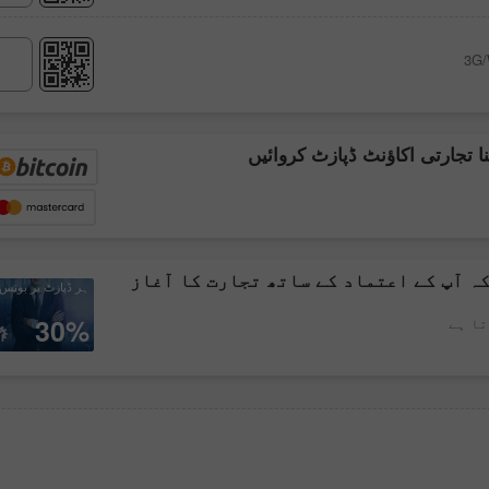
ا تجارتی اکاؤنٹ ڈپازٹ کروائیں
کہ آپ کے اعتماد کے ساتھ تجارت کا آغاز
ہر ڈپازٹ پر بونس
30%
ا ہے