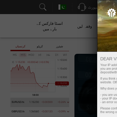
سپورٹ
انسٹا فارکس کے
ت
وقفہ لیں
بارے میں
شیئرز
کرپٹو
کرنسیاں
M5
M15
M30
H1
H4
D1
W1
DEAR V
C
1
.
1
5
2
3
0
+
0
.
0
0
0
4
0
(
+
0
.
0
3
%
)
Your IP addr
you are proh
deposit/with
If you thin
website. Ot
Why does yo
- you are u
- your IP d
- an error 
EURUSD.fx
1.15230
-0.00300
-0.26%
Please conf
the wrong o
GBPUSD.fx
1.34560
-0.00120
-0.09%