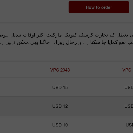
How to order
تعطل کے تجارت کرسکے کیونکہ مارکیٹ اکثر اوقات تبدیل ہوتی
نفع کمایا جا سکتا ہے بہرحال روزانہ جاگنا بھی ممکن نہیں ہو
چانسی ڈیپازٹ
VPS 2048
VPS 
انس
USD 15
USD
USD 12
USD
USD 10
US