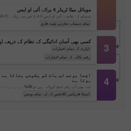
موبائل
میٹا ٹریڈر 4
برائے آئی او ایس
سسٹم کے تقاضے: آئی او ایس 4.0 یا اس سے زیادہ، 3G/Wi-Fi
تمام دستیاب تجارتی پلیٹ فارم
کسی بھی آسان ادائیگی کے نظام کے ذریعے اپن
3
ڈپازٹ کے تمام اختیارات
رقم نکالنے کے تمام اختیارات
اچھا بونس اس بات کو یقینی بناتا ہے 
4
ہوتا ہے
جب بھی آپ رقم جمع کرواتے ہیں تو
30%
بونس دیا جات
انسٹا فاریکس کلائنٹس کے لیے تمام بونس