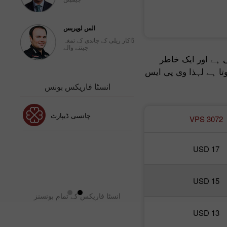
الس لوپریس
ڈاکار ریلی کے چاندی کے تمغہ
جیتنے والے
 ہے اور ایک خاطر
تا ہے لہذا وی پی ایس
انسٹا فاریکس بونس
30% بونس
چانسی ڈیپازٹ
VPS 3072
ٹا فاریکس کلب بونس
انس
USD 17
USD 15
انسٹا فاریکس کے تمام بونسنز
USD 13