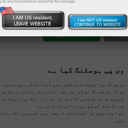
ے ہی
y for any inconvenience caused by this message.
و
ڈیمو اکاؤنٹ کھ
وی پی ہوسٹنگ کیا ہے
ورچوئل پرائیوٹ سرور کسی بھی ڈیٹا سنٹر میں موجود 
ہوتا ہے جس تک آپ کو بذریعہ انٹرنیٹ رسائی دی جاتی ہ
کمپیوٹر کی طرح ہی کام کرتا ہے - یہ ایک پرائیوٹ سرو
جس تک صرف آپ کو ہی رسائی دی جاتی ہے
آپ اپنے فون یا ٹیلبٹ کے ذریعہ بھی اس سرور تک رسائ
ہیں