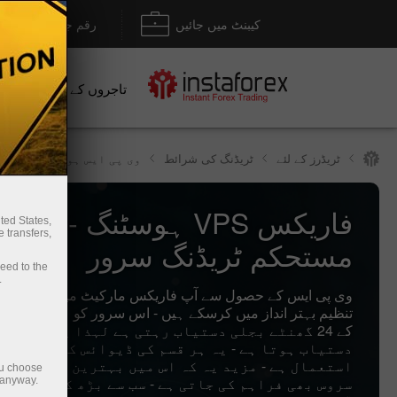
کیبنٹ میں جائیں
رقم جمع کروانا / نکل
تاجروں کے لیے
نو
ٹریڈرز کے لئے
ٹریڈنگ کی شرائط
وی پی ایس ہوسٹنگ
فاریکس VPS ہوسٹنگ - تیز او
ted States,
 transfers,
مستحکم ٹریڈنگ سرور
ceed to the
.
وی پی ایس کے حصول سے آپ فاریکس مارکیٹ میں اپنی تجا
تنظ
کے 24 گھنٹے بجلی دستیاب رہتی ہے لہذا یہ ہمہ وق
دستیاب ہوتا ہے - یہ ہر قسم کی ڈیوائس کے لئے قاب
استعمال ہے - مزید یہ کہ اس میں بہترین معیار کی
ou choose
سروس بھی فراہم کی جاتی ہے - سب سے بڑھ کر یہ ہے ک
 anyway.