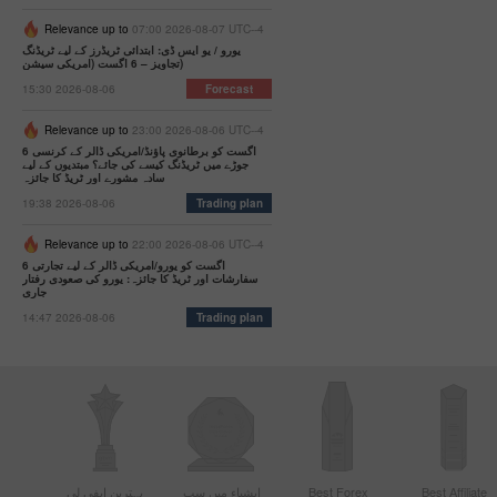
Relevance up to
07:00 2026-08-07 UTC--4
یورو / یو ایس ڈی: ابتدائی ٹریڈرز کے لیے ٹریڈنگ
تجاویز – 6 اگست (امریکی سیشن)
15:30 2026-08-06
Forecast
Relevance up to
23:00 2026-08-06 UTC--4
6 اگست کو برطانوی پاؤنڈ/امریکی ڈالر کے کرنسی
جوڑے میں ٹریڈنگ کیسے کی جائے؟ مبتدیوں کے لیے
سادہ مشورے اور ٹریڈ کا جائزہ
19:38 2026-08-06
Trading plan
Relevance up to
22:00 2026-08-06 UTC--4
6 اگست کو یورو/امریکی ڈالر کے لیے تجارتی
سفارشات اور ٹریڈ کا جائزہ: یورو کی صعودی رفتار
جاری
14:47 2026-08-06
Trading plan
Best Affiliate
Best Forex
ایشیاء میں سب
بہترین ایفی لی