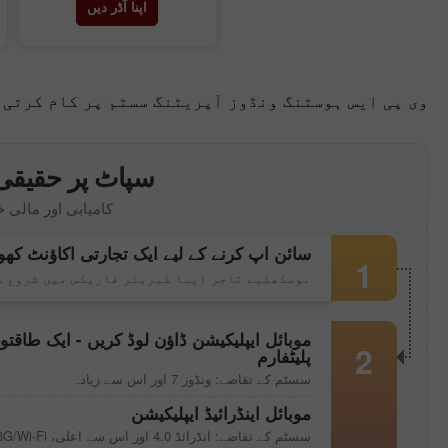
اپنا آڈر دیں
وی پی ایس ہوسٹنگ ونڈوز آپریٹنگ سسٹم پر کام کرتی 
سپاٹ پر حقیقی 
کامیابی اور مالی 
سائن اپ کرنے کے لیے ایک تجارتی اکاؤنٹ کھو
1
نوسکھئیے تاجر اپنا کیریئر فاریکس میں شروع ک
موبائل ایپلیکیشن ڈاؤن لوڈ کریں - ایک طاقتور
2
پلیٹفارم
سسٹم کے تقاضے: ونڈوز 7 اور اس سے زیادہ
موبائل اینڈرائیڈ ایپلیکیشن
سسٹم کے تقاضے: انڈرائڈ 4.0 اور اس سے اعلی، 3G/Wi-Fi