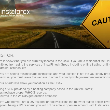
وانا
تجارتی پلیٹ فارم
فوری اکاونٹ کھولیں
سرمایہ کاروں کے
شراکت داروں کے
 آموز کے لیے
مہما
لیے
لئے
ISITOR,
ر
ess shows that you are currently located in the USA. If you are a resident of the Uni
ibited from using the services of InstaFintech Group including online trading, online
drawal of funds, etc.
k you are seeing this message by mistake and your location is not the US, kindly pro
herwise, you must leave the website in order to comply with government restrictions
رت کی
ur IP address show your location as the USA?
یم بہتر انداز میں کرسکے ہیں - اس سرور کو ہفتہ میں 7 دن اور دن
sing a VPN provided by a hosting company based in the United States;
ت آپ کو
oes not have proper WHOIS records;
ل
occurred in the WHOIS geolocation database.
 انٹرنیٹ
irm whether you are a US resident or not by clicking the relevant button below. If y
ہ چونکہ
ption, being a US resident, you will not be able to open an account with InstaForex