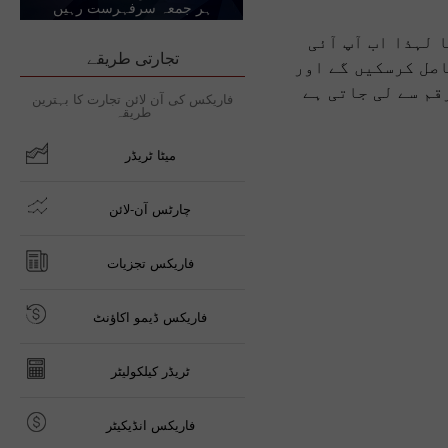
ہر جمعہ سرفہرست رہیں
 لہذا اب آپ آئی
تجارتی طریقے
اصل کرسکیں گے اور
قم سے لی جاتی ہے
فاریکس کی آن لائن تجارت کا بہترین
طریقہ
میٹا ٹریڈر
چارٹس آن-لائن
فاریکس تجزیات
فاریکس ڈیمو اکاؤنٹ
ٹریڈر کیلکولیٹر
فاریکس انڈیکیٹر