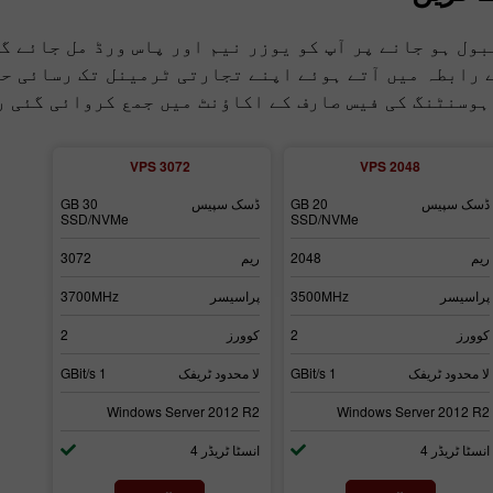
بول ہو جانے پر آپ کو یوزر نیم اور پاس ورڈ مل جائے گا
ے رابطہ میں آتے ہوئے اپنے تجارتی ٹرمینل تک رسائی ح
ہوسنٹنگ کی فیس صارف کے اکاؤنٹ میں جمع کروائی گئی ر
VPS 3072
VPS 2048
ڈسک سپیس
20 GB
ڈسک سپیس
30 GB
SSD/NVMe
SSD/NVMe
ریم
2048
ریم
3072
پراسیسر
3500MHz
پراسیسر
3700MHz
کوورز
2
کوورز
2
لا محدود ٹریفک
1 GBit/s
لا محدود ٹریفک
1 GBit/s
Windows Server 2012 R2
Windows Server 2012 R2
انسٹا ٹریڈر 4
انسٹا ٹریڈر 4