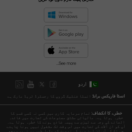
See more...
اردو
انسٹا فاریکس برانڈ
انسٹا فنٹیک گروپ کا رجسٹرڈ ٹریڈ مارک ہے
خطرے کا انکشاف:
تمام سرمایہ کاری میں کسی نہ کسی قسم کا
خطرہ ہوتا ہے۔ مالیاتی مشتق مصنوعات کی تجارت میں فائدہ
اٹھانے کی وجہ سے تیزی سے پیسہ ضائع ہونے کا خطرہ ہوتا ہے۔
آپ کو ان آلات کی تجارت میں اس وقت تک مشغول نہیں ہونا چاہئے
جب تک کہ آپ ان لین دین کی نوعیت کو مکمل طور پر نہیں سمجھ