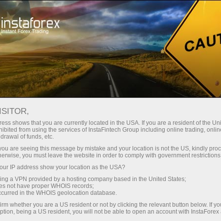
نئے آنے والوں کے لئے
ٹریڈنگ کیسے شروع کی جائے
ISITOR,
فاریکس ٹریڈنگ کیسے شروع کی
ess shows that you are currently located in the USA. If you are a resident of the Uni
ibited from using the services of InstaFintech Group including online trading, online
جائے نئے آنے والوں کے لیے
drawal of funds, etc.
k you are seeing this message by mistake and your location is not the US, kindly pro
herwise, you must leave the website in order to comply with government restrictions
ur IP address show your location as the USA?
ایکاترینا سٹیخنا
sing a VPN provided by a hosting company based in the United States;
انسٹا فاریکس ٹی وی کی ڈائریکٹر*
oes not have proper WHOIS records;
occurred in the WHOIS geolocation database.
irm whether you are a US resident or not by clicking the relevant button below. If y
ption, being a US resident, you will not be able to open an account with InstaForex