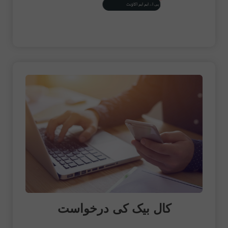
ٹریڈر کا پی اے ایم ایم اکاؤنٹ
کال بیک کی درخواست