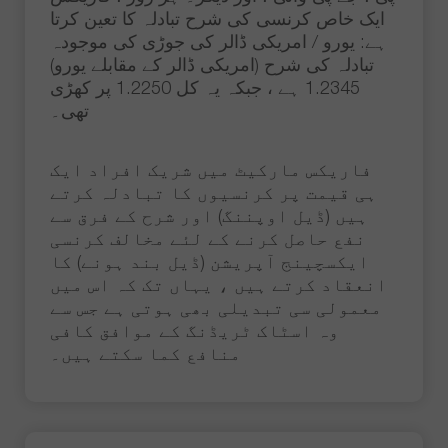
ایک خاص کرنسی کی شرح تبادلہ کا تعین کرتا
ہے: یورو / امریکی ڈالر کی جوڑی کی موجودہ
تبادلہ کی شرح (امریکی ڈالر کے مقابلے یورو)
1.2345 ہے ، جبکہ یہ کل 1.2250 پر کھڑی
تھی۔
فاریکس مارکیٹ میں شریک افراد ایک
ہی قیمت پر کرنسیوں کا تبادلہ کرتے
ہیں (ڈیل اوپننگ) اور شرح کے فرق سے
نفع حاصل کرنے کے لئے مخالف کرنسی
ایکسچینج آپریشن (ڈیل بند ہونے) کا
انعقاد کرتے ہیں ، یہاں تک کہ اس میں
معمولی سی تبدیلی بھی ہوتی ہے جس سے
وہ اسٹاک ٹریڈنگ کے موافق کافی
منافع کما سکتے ہیں۔