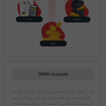
اثاثے؟
استحکام؟
منافع؟
PAMM accounts
فاریکس مارکیٹ میں سرمایہ کاری کرنے
کا سب سے کم خطرے کا طریقہ پی اے ایم
ایم سسٹم ہے جو انسٹا فاریکس نے تیار