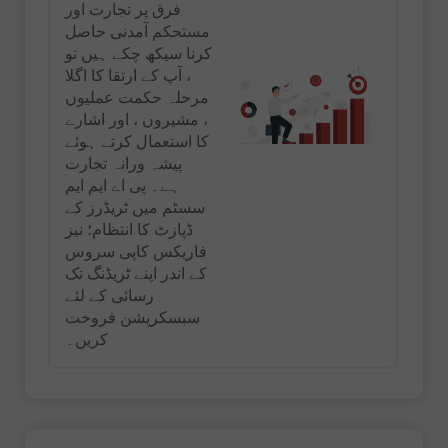
فرق پر تجارت اور
مستحکم آمدنی حاصل
کرنا سیکھ چکے ہیں تو
، آپ کے ارتقا کا اگلا
مرحلہ حکمت عملیوں
، مشیروں ، اور اشارے
کا استعمال کرتے ہوئے
پیشہ ورانہ تجارت
ہے۔ پی اے ایم ایم
سسٹم میں ٹریڈرز کے
ڈپازٹ کا انتظام؛ نیز
فاریکس کاپی سروس
کے اندر اپنے ٹریڈنگ تک
رسائی کے لئے
سبسکرپشن فروخت
کریں۔