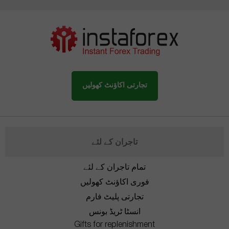
تجارتی اکاؤنٹ کھولیں
تاجران کے لئے
تمام تاجران کے لئے
فوری اکاؤنٹ کھولیں
تجارتی پلیٹ فارم
انسٹا ٹریڈ بونس
Gifts for replenishment