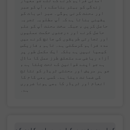
آمدنی فراہم کرنے کے لئے جو معیار
زندگی کو بہتر بناسکے ، آپ کو صبر
اور محنت کرنی ہوگی۔ صبر اس بات کو
یقینی بناتا ہے کہ آپ مطلوبہ تجربہ
حاصل کریں ، جبکہ سخت محنت آپ کو علم
حاصل کرنے اور درجنوں حکمت عملیوں
اور تجارتی طریقوں کی جانچ کرنے میں
مدد فراہم کرسکتی ہے۔ تاہم ، فاریکس
کیمیا نہیں ہے بلکہ ایک مکمل طور پر
آزاد ریاضی سے متعلق طرز عمل کا ماڈل
ہے جو اپنے قوانین کے تحت چلتا ہے ،
جو ہر مریض اور محنتی ٹریڈر کو نتائج
کی ضمانت دیتا ہے۔ کسی بھی کام کا
انعام اور ٹریڈر کا بھی ہونا ضروری
ہے۔
کیا میں بغیر رسک اور سرمایہ کاری کے