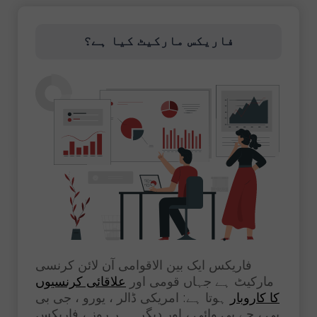
فاریکس مارکیٹ کیا ہے؟
فاریکس ایک بین الاقوامی آن لائن کرنسی
مارکیٹ ہے جہاں قومی اور
علاقائی کرنسیوں
کا کاروبار
ہوتا ہے: امریکی ڈالر ، یورو ، جی بی
پی ، جے پی وائی ، اور دیگر۔ ہر روز ، فاریکس