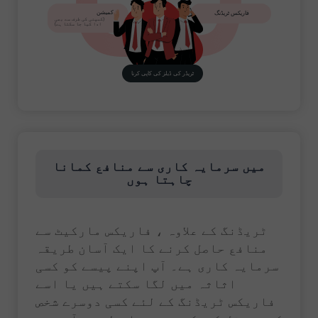
کمیشن
فاریکس ٹریڈنگ
(کمپنی کی طرف سے بھی
ادا کیا جا سکتا ہے)
ٹریڈر کی ڈیلز کی کاپی کرنا
میں سرمایہ کاری سے منافع کمانا
چاہتا ہوں
ٹریڈنگ کے علاوہ ، فاریکس مارکیٹ سے
منافع حاصل کرنے کا ایک آسان طریقہ
سرمایہ کاری ہے۔ آپ اپنے پیسے کو کسی
اثاثہ میں لگا سکتے ہیں یا اسے
فاریکس ٹریڈنگ کے لئے کسی دوسرے شخص