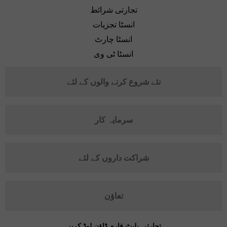
تجارتی شرائط
انسٹا تجزیات
انسٹا چارٹ
انسٹا ٹی وی
نئے شروع کرنے والوں کے لئے
سرمایہ کار
شراکت داروں کے لئے
تعاؤن
تجارتی پلیٹ فارم ڈاؤن لوڈ کریں