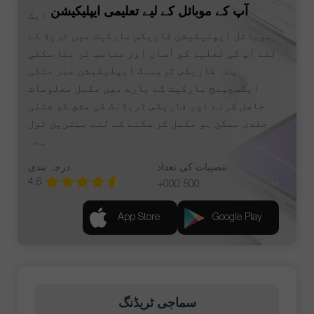
آپ کے موبائل کے لیے تعلیمی ایپلیکیشن
ایک
موبائل ایپلیکیشن فاریکس مارکیٹ میں ٹریڈ کے
لئے آپ کی تعلیم کو آسان اور مناسب تر بنا سکتی
ہے۔ فاریکس ٹریننگ ایپلیکیشن غیر ملکی
ایکسچینج مارکیٹ کے بارے میں مکمل معلومات
حاصل کرنے اور فاریکس ٹریڈنگ کی مشق کو جتنی
جلدی ممکن ہو مکمل کر سکنے کے لئے بہترین ٹول
ہے۔
تنصیبات کی تعداد
درجہ بندی
4.6
500 000+
App Store
Google Play
سماجی ٹریڈنگ