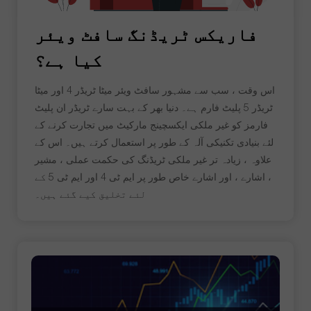
فاریکس ٹریڈنگ سافٹ ویئر
کیا ہے؟
اس وقت ، سب سے مشہور سافٹ ویئر میٹا ٹریڈر 4 اور میٹا
ٹریڈر 5 پلیٹ فارم ہے۔ دنیا بھر کے بہت سارے ٹریڈر ان پلیٹ
فارمز کو غیر ملکی ایکسچینج مارکیٹ میں تجارت کرنے کے
لئے بنیادی تکنیکی آلہ کے طور پر استعمال کرتے ہیں۔ اس کے
علاوہ ، زیادہ تر غیر ملکی ٹریڈنگ کی حکمت عملی ، مشیر
، اشارے ، اور اشارے خاص طور پر ایم ٹی 4 اور ایم ٹی 5 کے
لئے تخلیق کیے گئے ہیں۔