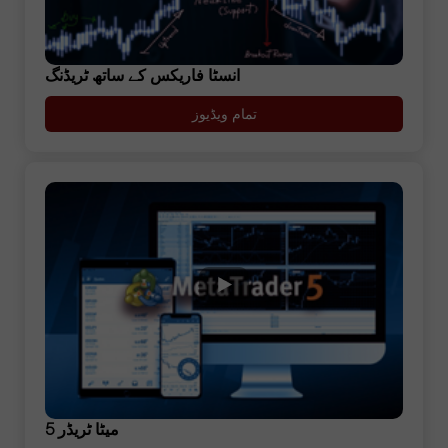
انسٹا فاریکس کے ساتھ ٹریڈنگ
تمام ویڈیوز
میٹا ٹریڈر 5