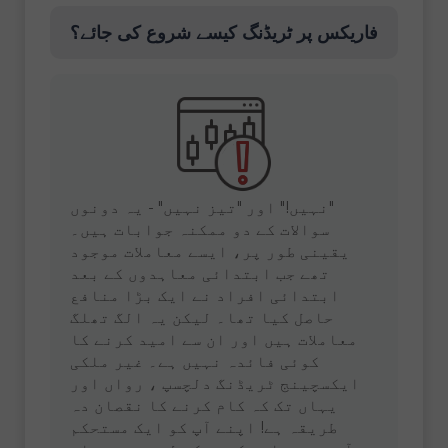
فاریکس پر ٹریڈنگ کیسے شروع کی جائے؟
"نہیں!" اور "تیز نہیں" - یہ دونوں
سوالات کے دو ممکنہ جوابات ہیں۔
یقینی طور پر، ایسے معاملات موجود
تھے جب ابتدائی معاہدوں کے بعد
ابتدائی افراد نے ایک بڑا منافع
حاصل کیا تھا۔ لیکن یہ الگ تھلگ
معاملات ہیں اور ان سے امید کرنے کا
کوئی فائدہ نہیں ہے۔ غیر ملکی
ایکسچینج ٹریڈنگ دلچسپ ، رواں اور
یہاں تک کہ کام کرنے کا نقصان دہ
طریقہ ہے! اپنے آپ کو ایک مستحکم