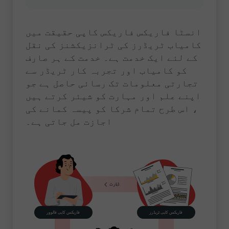
انسٹا فاریکس فاریکس کاپی حقیقت میں
کامیاب ٹریڈرز کی ٹرانزیکشنز کی نقل
کے لئے ایک خدمت ہے۔ خدمت کے ہر صارف
کو کامیاب اور تجربہ کار ٹریڈر سے
تجارتی معلومات تک رسائی حاصل ہے جو
اپنے علم اور مہارت کو شیئر کرتے ہیں
، اس طرح تمام شرکا کو پیسہ کمانے کی
اجازت مل جاتی ہے۔
ڈپازٹ
فاریکس کاپی ٹریڈرز
فاریکس کاپی فالوور