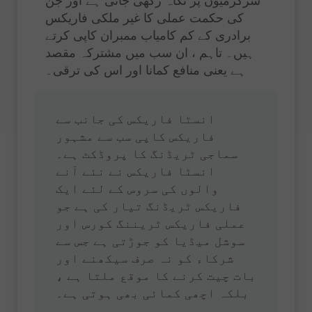
سرگرمیوں پر نگاہ رکھی جاتی ہے اور جن
کی حکمت عملی کا غیر ملکی فاریکس
برادری کے کم کامیاب ممبران کاپی کرتے
ہیں۔ تاہم ، ان سب میں مشترکہ مقصد
ہے یعنی منافع کمانا اور اس کی ترقی۔
انسٹا فاریکس کی جانب سے
فاریکس کاپی سب سے مشہور
سماجی ٹریڈنگ کا پروڈکٹ ہے۔
انسٹا فاریکس نے نئے آنے
والوں کی سروس کے لئے ایک
فاریکس ٹریڈنگ تیار کی ہے جو
عملی فاریکس ٹریننگ کورس اور
سوشل میڈیا کو جوڑتی ہے جس سے
شرکاء کو نہ صرف سیکھنے اور
بات چیت کرنے کا موقع ملتا ہے ،
بلکہ اچھی کمائی بھی ہوتی ہے۔