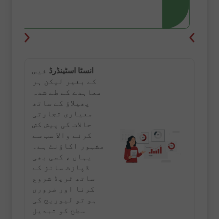
انسٹا اسٹینڈرڈ
فیس
کے بغیر لیکن ہر
معاہدے کے طے شدہ
پھیلاؤ کے ساتھ
معیاری تجارتی
حالات کی پیش کش
کرنے والا سب سے
مشہور اکاؤنٹ ہے۔
یہاں ، کسی بھی
ڈپازٹ سائز کے
ساتھ ٹریڈ شروع
کرنا اور ضروری
ہو تو لیوریج کی
سطح کو تبدیل