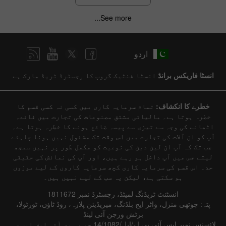
See more...
اردو
انسٹا فاریکس برانڈ
انسٹا فنٹیک گروپ کا رجسٹرڈ ٹریڈ مارک ہے
خطرے کا انکشاف:
تمام سرمایہ کاری میں کسی نہ کسی قسم کا
خطرہ ہوتا ہے۔ مالیاتی مشتق مصنوعات کی تجارت میں فائدہ
اٹھانے کی وجہ سے تیزی سے پیسہ ضائع ہونے کا خطرہ ہوتا ہے۔
آپ کو ان آلات کی تجارت میں اس وقت تک مشغول نہیں ہونا چاہئے
جب تک کہ آپ ان لین دین کی نوعیت کو مکمل طور پر نہیں سمجھ
لیتے جس میں آپ داخل ہو رہے ہیں، اور آپ کی نمائش کی حقیقی
حد۔ اس قسم کی سرمایہ کاری کچھ سرمایہ کاروں کے لیے موزوں
ہو سکتی ہے، لیکن یہ سب کے لیے نہیں ہیں۔
انسٹنٹ ٹریڈنگ لمیٹڈ، رجسٹرڈ نمبر 1811672
پتہ: چوتھی منزل، واٹر ایج بلڈنگ، میریڈیئن پلازہ، روڈ ٹاؤن، ٹورٹولا،
برٹش ورجن آئی لینڈ
لائسنس نمبر ایس آئی بی اے/ایل/14/1082 جو بی وی آئی ایف ایس سی