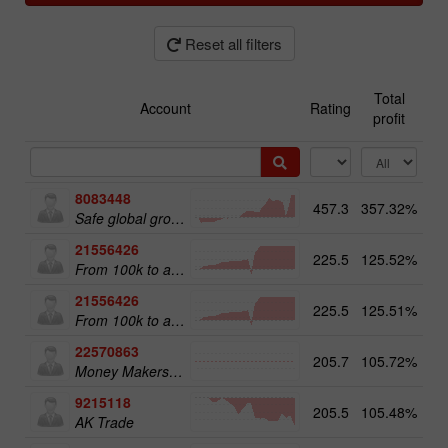
Reset all filters
Total
Account
Rating
profit
8083448
457.3
357.32%
51
Safe global growth
21556426
225.5
125.52%
From 100k to a Million
21556426
225.5
125.51%
20
From 100k to a Million
22570863
205.7
105.72%
18
Money Makers club
9215118
205.5
105.48%
12
AK Trade