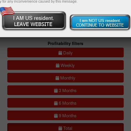
y for any inconvenience caused by this message.
All
Compare
accounts
Portfolios
(0)
All accounts (lite)
All accounts (full)
Profitability filters
Daily
Weekly
Monthly
3 Months
6 Months
9 Months
Total