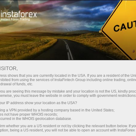
سرمایہ کاروں کے لیے
پی اے ایم ایم سسٹم
مو نیٹرنگ
پی اے ایم ایم مانیٹرنگ
ISITOR,
ess shows that you are currently located in the USA. If you are a resident of the Uni
ibited from using the services of InstaFintech Group including online trading, online
drawal of funds, etc.
k you are seeing this message by mistake and your location is not the US, kindly pro
تجارتی اکاؤنٹ کھولیں
herwise, you must leave the website in order to comply with government restrictions
ur IP address show your location as the USA?
ڈیمو اکاؤنٹ کھولیں
sing a VPN provided by a hosting company based in the United States;
oes not have proper WHOIS records;
occurred in the WHOIS geolocation database.
irm whether you are a US resident or not by clicking the relevant button below. If y
ption, being a US resident, you will not be able to open an account with InstaForex