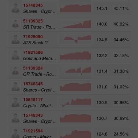
15748345
145.1
45.11%
Shares - Crypto 50
51139325
140.0
40.02%
13
SR Trade - RoboTRADE24
71925090
134.5
34.46%
ATS Stock IT
71921586
132.2
32.18%
17
Gold and Metals 25
51139324
131.4
31.38%
12
GR Trade - RoboTRADE24
15748345
131.0
31.02%
19
Shares - Crypto 50
15848117
130.9
30.86%
15
Crypto - Altcoins 25
15748343
130.7
30.69%
19
Shares - Crypto 25
71921594
124.6
24.56%
16
Crypto - Major crypto 25