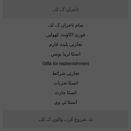
تاجران کے لئے
تمام تاجران کے لئے
فوری اکاؤنٹ کھولیں
تجارتی پلیٹ فارم
انسٹا ٹریڈ بونس
Gifts for replenishment
تجارتی شرائط
انسٹا تجزیات
انسٹا چارٹ
انسٹا ٹی وی
نئے شروع کرنے والوں کے لئے