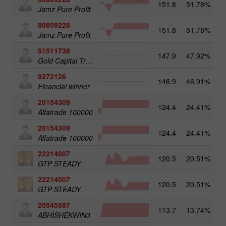
151.8
51.78%
3
Jamz Pure Profit
80809228
151.8
51.78%
Jamz Pure Profit
51511738
147.9
47.92%
4
Gold Capital Trade
9272126
146.9
46.91%
2
Financial winner
20154309
124.4
24.41%
3
Alfatrade 100000
20154309
124.4
24.41%
Alfatrade 100000
22214007
120.5
20.51%
3
GTP STEADY
22214007
120.5
20.51%
GTP STEADY
20545587
113.7
13.74%
4
ABHISHEKWIN3