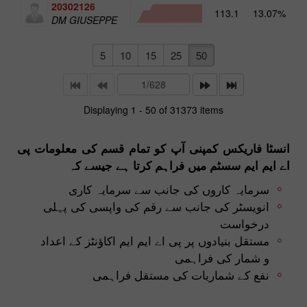
20302126
113.1
13.07%
4
DM GIUSEPPE
5
10
15
25
50
Displaying 1 - 50 of 31373 items
انسٹا فاریکس کمپنی آپ کو تمام قسم کی معلومات پی
اے ایم ایم سسٹم میں فراہم کرتا ہے جیسے کہ
سرمایہ کاروں کی جانب سے سرمایہ کاری
انویسٹر کی جانب سے رقم کی واپسی کی پہلی
درخواست
مستقل بنیادوں پر پی اے ایم ایم اکاؤنٹز کے اعداد
و شمار کی فراہمی
نفع کے شماریات کی مستقل فراہمی