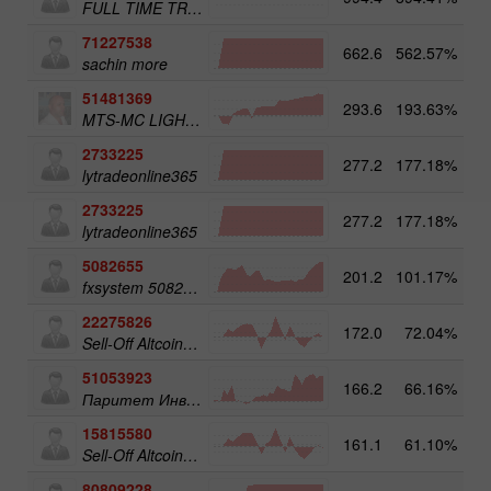
FULL TIME TRADER
71227538
662.6
562.57%
3
sachin more
51481369
293.6
193.63%
3
MTS-MC LIGHT Trade Assist
2733225
277.2
177.18%
4
lytradeonline365
2733225
277.2
177.18%
lytradeonline365
5082655
201.2
101.17%
4
fxsystem 5082655
22275826
172.0
72.04%
3
Sell-Off Altcoins 50
51053923
166.2
66.16%
3
Паритет Инвест
15815580
161.1
61.10%
3
Sell-Off Altcoins 25
80809228