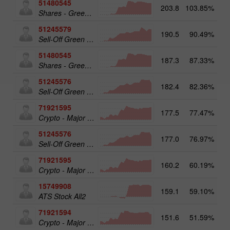
51480545
203.8
103.85%
19
Shares - Green Energy 25
51245579
190.5
90.49%
20
Sell-Off Green Energy 50
51480545
187.3
87.33%
Shares - Green Energy 25
51245576
182.4
82.36%
Sell-Off Green Energy 25
71921595
177.5
77.47%
20
Crypto - Major crypto 50
51245576
177.0
76.97%
19
Sell-Off Green Energy 25
71921595
160.2
60.19%
Crypto - Major crypto 50
15749908
159.1
59.10%
17
ATS Stock All2
71921594
151.6
51.59%
Crypto - Major crypto 25