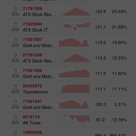
21791308
123.5
23.53%
13
ATS Stock Resources
71925090
121.7
21.69%
14
ATS Stock IT
71921587
112.6
12.60%
15
Gold and Metals 50
21791308
112.3
12.33%
ATS Stock Resources
71921586
111.9
11.92%
Gold and Metals 25
20345572
111.1
11.11%
20
Topindexone
71921587
100.3
0.31%
Gold and Metals 50
9215118
87.2
-12.78%
AK Trade
15900286
994.4
894.41%
3